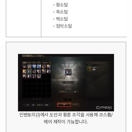
- 황소탈
- 흑소탈
- 백소탈
- 점박소탈
인벤토리(I)에서 도안과 황혼 조각을 사용해 코스튬/
헤어 제작이 가능합니다.