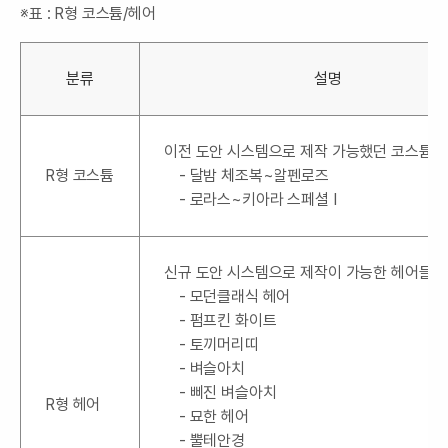
※표 : R형 코스튬/헤어
분류
설명
이전 도안 시스템으로 제작 가능했던 코스튬들
R형 코스튬
- 달밤 체조복~알펜로즈
- 로라스~키아라 스페셜 I
신규 도안 시스템으로 제작이 가능한 헤어들입
- 모던클래식 헤어
- 펌프킨 화이트
- 토끼머리띠
- 벼슬아치
- 삐진 벼슬아치
R형 헤어
- 묘한 헤어
- 뿔테안경