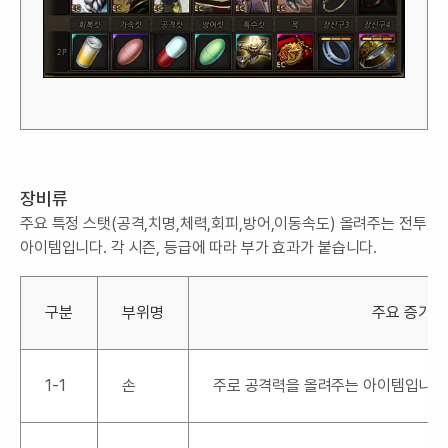
장비류
주요 특정 스탯(공격,치명,체력,회피,방어,이동속도) 올려주는 전투
아이템입니다. 각 시즌, 등급에 따라 부가 효과가 붙습니다.
구분
부위명
주요 증가 
1-1
손
주로 공격력을 올려주는 아이템입니다