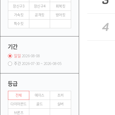
장신구3
장신구4
회복킷
가속킷
공격킷
방어킷
특수킷
기간
일일
2026-08-08
주간
2026-07-30 ~ 2026-08-05
등급
전체
에이스
조커
다이아몬드
골드
실버
브론즈