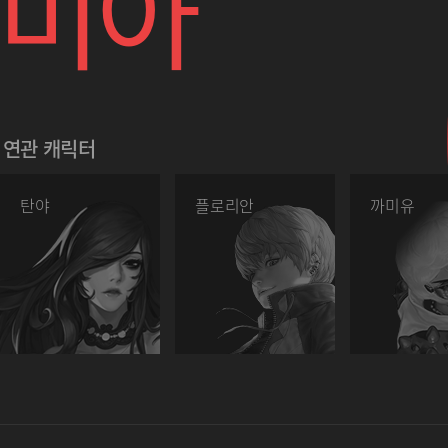
미아
연관 캐릭터
탄야
플로리안
까미유