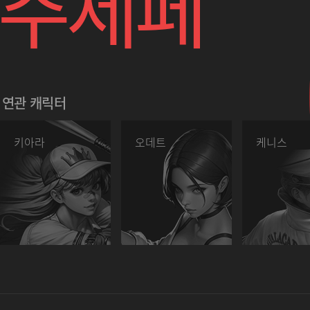
주세페
연관 캐릭터
키아라
오데트
케니스