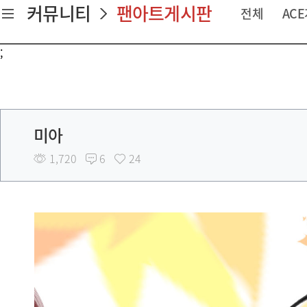
커뮤니티
팬아트게시판
전체
AC
;
미아
1,720
6
24