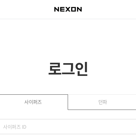
로그인
사이퍼즈
던파